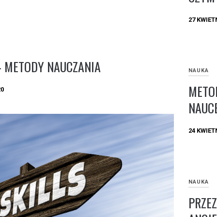
27 KWIET
– METODY NAUCZANIA
NAUKA
METOD
20
NAUCE
24 KWIET
NAUKA
PRZEZ