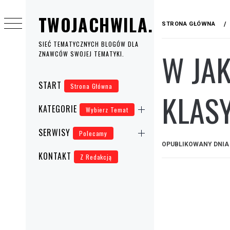
Przejdź
TWOJACHWILA.EU
do
STRONA GŁÓWNA
treści
SIEĆ TEMATYCZNYCH BLOGÓW DLA
W JAK
ZNAWCÓW SWOJEJ TEMATYKI.
Menu
START
Strona Główna
główne
KLAS
KATEGORIE
Wybierz Temat
SERWISY
Polecamy
OPUBLIKOWANY DNI
KONTAKT
Z Redakcją