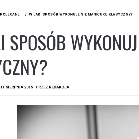
POLECANE
W JAKI SPOSÓB WYKONUJE SIĘ MANICURE KLASYCZNY?
I SPOSÓB WYKONUJ
YCZNY?
A
11 SIERPNIA 2015
PRZEZ
REDAKCJA