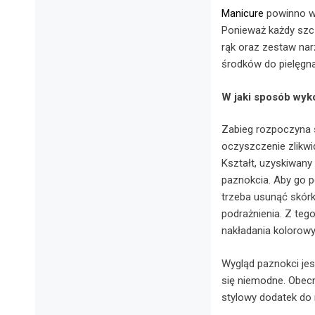
Manicure
powinno w
Ponieważ każdy szcz
rąk oraz zestaw narz
środków do pielęgnac
W jaki sposób wyk
Zabieg rozpoczyna 
oczyszczenie zlikwi
Kształt, uzyskiwany
paznokcia. Aby go p
trzeba usunąć skór
podrażnienia. Z teg
nakładania kolorowy
Wygląd paznokci je
się niemodne. Obecn
stylowy dodatek do 