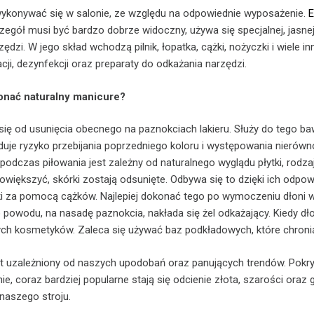
ykonywać się w salonie, ze względu na odpowiednie wyposażenie.
E
egół musi być bardzo dobrze widoczny, używa się specjalnej, jasn
ędzi. W jego skład wchodzą pilnik, łopatka, cążki, nożyczki i wiele 
ji, dezynfekcji oraz preparaty do odkażania narzędzi.
onać naturalny manicure?
się od usunięcia obecnego na paznokciach lakieru. Służy do tego 
duje ryzyko przebijania poprzedniego koloru i występowania nierówn
 podczas piłowania jest zależny od naturalnego wyglądu płytki, rod
owiększyć, skórki zostają odsunięte. Odbywa się to dzięki ich odpo
ki za pomocą cążków. Najlepiej dokonać tego po wymoczeniu dłoni 
o powodu, na nasadę paznokcia, nakłada się żel odkażający. Kiedy dł
ch kosmetyków. Zaleca się używać baz podkładowych, które chronią 
st uzależniony od naszych upodobań oraz panujących trendów. Pokr
ie, coraz bardziej popularne stają się odcienie złota, szarości oraz
naszego stroju.