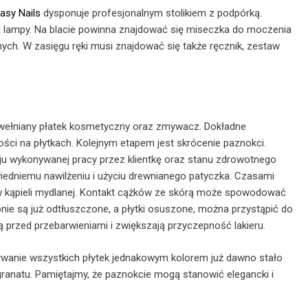
asy Nails
dysponuje profesjonalnym stolikiem z podpórką.
ej lampy. Na blacie powinna znajdować się miseczka do moczenia
innych. W zasięgu ręki musi znajdować się także ręcznik, zestaw
bawełniany płatek kosmetyczny oraz zmywacz. Dokładne
ości na płytkach. Kolejnym etapem jest skrócenie paznokci.
zaju wykonywanej pracy przez klientkę oraz stanu zdrowotnego
wiedniemu nawilżeniu i użyciu drewnianego patyczka. Czasami
w kąpieli mydlanej. Kontakt cążków ze skórą może spowodować
onie są już odtłuszczone, a płytki osuszone, można przystąpić do
przed przebarwieniami i zwiększają przyczepność lakieru.
ywanie wszystkich płytek jednakowym kolorem już dawno stało
 granatu. Pamiętajmy, że paznokcie mogą stanowić elegancki i