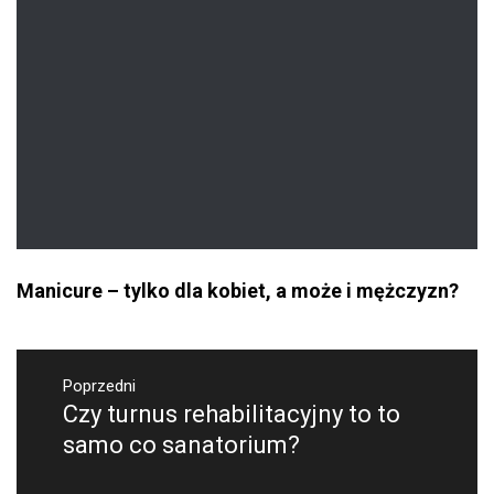
Manicure – tylko dla kobiet, a może i mężczyzn?
Nawigacja
Poprzedni
wpisu
Czy turnus rehabilitacyjny to to
Poprzedni
wpis:
samo co sanatorium?