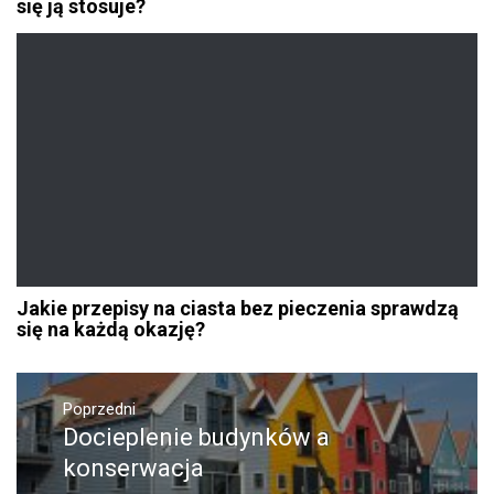
się ją stosuje?
Jakie przepisy na ciasta bez pieczenia sprawdzą
się na każdą okazję?
Nawigacja
wpisu
Poprzedni
Docieplenie budynków a
Poprzedni
wpis:
konserwacja