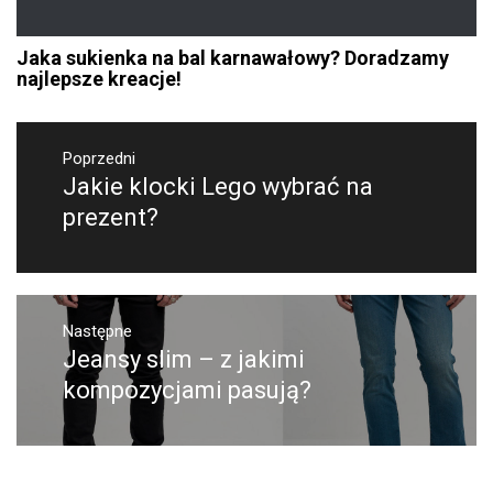
Jaka sukienka na bal karnawałowy? Doradzamy
najlepsze kreacje!
Nawigacja
wpisu
Poprzedni
Jakie klocki Lego wybrać na
Poprzedni
wpis:
prezent?
Następne
Jeansy slim – z jakimi
Następny
post:
kompozycjami pasują?