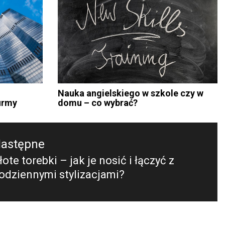
Nauka angielskiego w szkole czy w
irmy
domu – co wybrać?
astępne
łote torebki – jak je nosić i łączyć z
astępny
odziennymi stylizacjami?
ost: