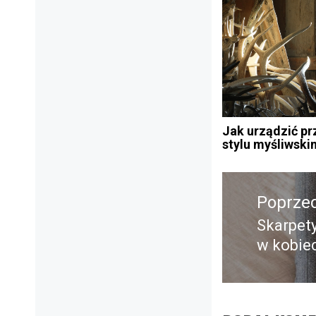
Jak urządzić pr
stylu myśliwski
Nawigacja
wpisu
Poprze
Skarpety
Poprze
w kobiec
wpis: