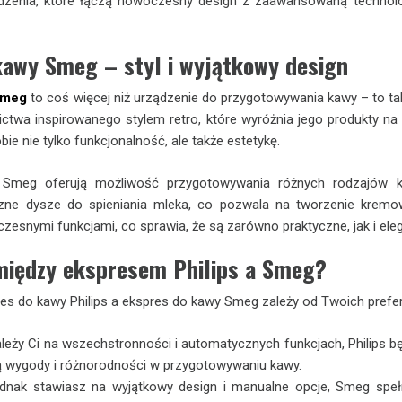
ądzenia, które łączą nowoczesny design z zaawansowaną technologi
kawy Smeg – styl i wyjątkowy design
Smeg
to coś więcej niż urządzenie do przygotowywania kawy – to ta
twa inspirowanego stylem retro, które wyróżnia jego produkty na 
bie nie tylko funkcjonalność, ale także estetykę.
Smeg oferują możliwość przygotowywania różnych rodzajów kaw
e dysze do spieniania mleka, co pozwala na tworzenie kremowej
esnymi funkcjami, co sprawia, że są zarówno praktyczne, jak i eleg
między ekspresem Philips a Smeg?
s do kawy Philips a ekspres do kawy Smeg zależy od Twoich prefere
ależy Ci na wszechstronności i automatycznych funkcjach, Philips 
ą wygody i różnorodności w przygotowywaniu kawy.
jednak stawiasz na wyjątkowy design i manualne opcje, Smeg speł