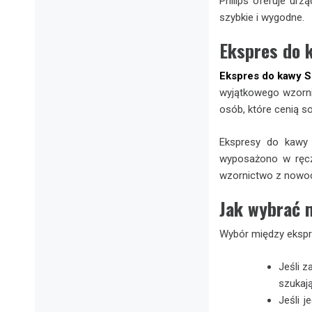
Philips oferuje urz
szybkie i wygodne.
Ekspres do 
Ekspres do kawy 
wyjątkowego wzornic
osób, które cenią so
Ekspresy do kawy 
wyposażono w ręczn
wzornictwo z nowocz
Jak wybrać 
Wybór między ekspre
Jeśli z
szukaj
Jeśli 