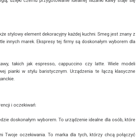
ą, dzięki czemu przygotowanie idealnej filiżanki kawy staje się
kże stylowy element dekoracyjny każdej kuchni. Smeg jest znany z
tle innych marek. Ekspresy tej firmy są doskonałym wyborem dla
y, takich jak espresso, cappuccino czy latte. Wiele modeli
 pianki w stylu baristycznym. Urządzenia te łączą klasyczne
anckie.
ncji i oczekiwań:
będzie doskonałym wyborem. To urządzenie idealne dla osób, które
ni Twoje oczekiwania. To marka dla tych, którzy chcą połączyć