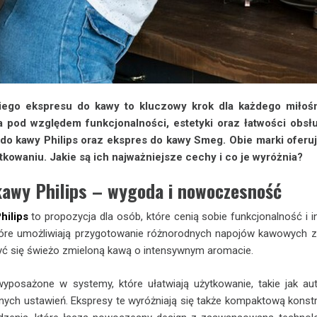
ego ekspresu do kawy to kluczowy krok dla każdego miłośn
 pod względem funkcjonalności, estetyki oraz łatwości obsł
do kawy Philips oraz ekspres do kawy Smeg. Obie marki oferuj
owaniu. Jakie są ich najważniejsze cechy i co je wyróżnia?
kawy Philips – wygoda i nowoczesność
hilips
to propozycja dla osób, które cenią sobie funkcjonalność i 
tóre umożliwiają przygotowanie różnorodnych napojów kawowych 
ć się świeżo zmieloną kawą o intensywnym aromacie.
wyposażone w systemy, które ułatwiają użytkowanie, takie jak 
nych ustawień. Ekspresy te wyróżniają się także kompaktową konstr