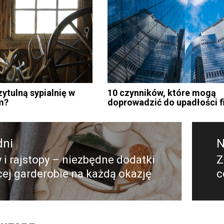
zytulną sypialnię w
10 czynników, które mogą
m?
doprowadzić do upadłości f
dni
N
 i rajstopy – niezbędne dodatki
Z
dni
N
ej garderobie na każdą okazję
c
p