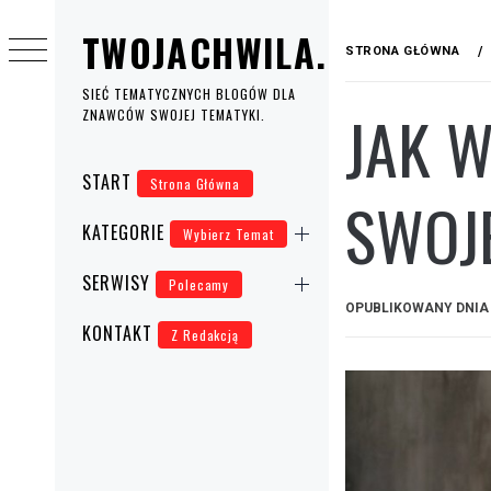
Przejdź
TWOJACHWILA.EU
do
STRONA GŁÓWNA
treści
SIEĆ TEMATYCZNYCH BLOGÓW DLA
JAK 
ZNAWCÓW SWOJEJ TEMATYKI.
Menu
START
Strona Główna
główne
SWOJ
KATEGORIE
Wybierz Temat
SERWISY
Polecamy
OPUBLIKOWANY DNI
KONTAKT
Z Redakcją