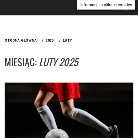
Informacje o plikach cookies
Przejdź
do
STRONA GŁÓWNA
2025
LUTY
treści
MIESIĄC:
LUTY 2025