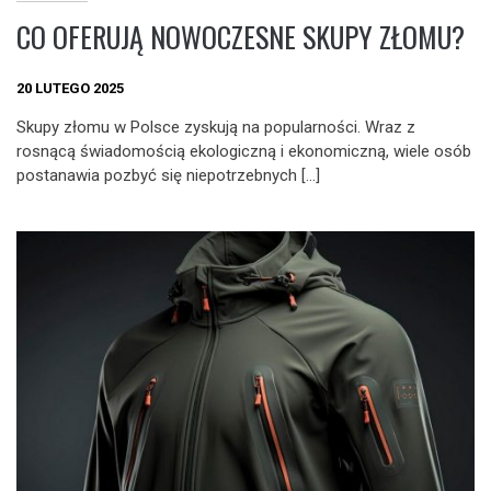
CO OFERUJĄ NOWOCZESNE SKUPY ZŁOMU?
20 LUTEGO 2025
Skupy złomu w Polsce zyskują na popularności. Wraz z
rosnącą świadomością ekologiczną i ekonomiczną, wiele osób
postanawia pozbyć się niepotrzebnych […]